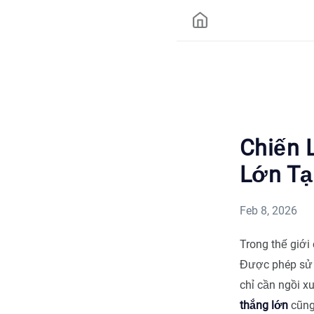
Chiến 
Lớn Tạ
Feb 8, 2026
Trong thế giới
Được phép sử d
chỉ cần ngồi x
thắng lớn
cũng 