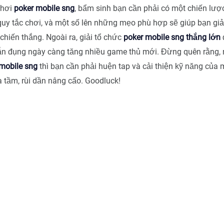
chơi
poker mobile sng
, bẩm sinh bạn cần phải có một chiến lư
uy tắc chơi, và một số lên những mẹo phù hợp sẽ giúp bạn giảm
chiến thắng. Ngoài ra, giải tổ chức
poker mobile sng thắng lớn
ẫn đụng ngày càng tăng nhiều game thủ mới. Đừng quên rằng
mobile sng
thì bạn cần phải huện tap và cải thiện kỹ năng của
a tầm, rùi dần nâng cấo. Goodluck!