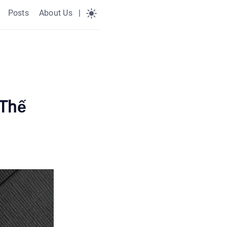
Posts
About Us
|
 Thế