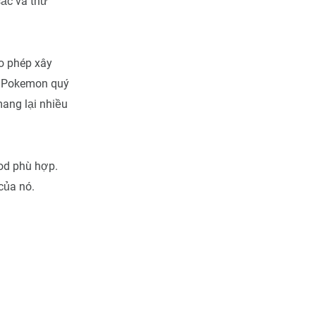
ắc và thử
o phép xây
i Pokemon quý
ang lại nhiều
mod phù hợp.
của nó.