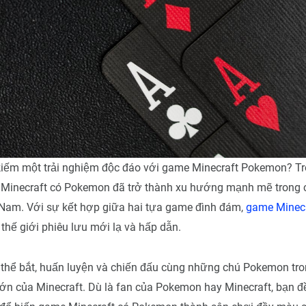
kiếm một trải nghiệm độc đáo với game Minecraft Pokemon? Tr
 Minecraft có Pokemon đã trở thành xu hướng mạnh mẽ trong
 Nam. Với sự kết hợp giữa hai tựa game đình đám,
game Minec
hế giới phiêu lưu mới lạ và hấp dẫn.
 thể bắt, huấn luyện và chiến đấu cùng những chú Pokemon tr
ớn của Minecraft. Dù là fan của Pokemon hay Minecraft, bạn đ