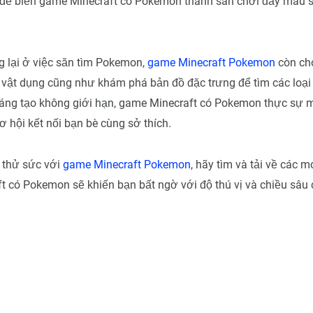
để biến game Minecraft có Pokemon thành sân chơi đầy màu s
 lại ở việc săn tìm Pokemon,
game Minecraft Pokemon
còn ch
 vật dụng cũng như khám phá bản đồ đặc trưng để tìm các loạ
áng tạo không giới hạn, game Minecraft có Pokemon thực sự m
 cơ hội kết nối bạn bè cùng sở thích.
 thử sức với
game Minecraft Pokemon
, hãy tìm và tải về các 
 có Pokemon sẽ khiến bạn bất ngờ với độ thú vị và chiều sâu 