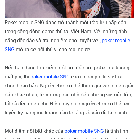
Poker mobile SNG đang trở thành một trào lưu hấp dẫn
trong cộng đồng game thủ tại Việt Nam. Với những tính
năng độc đáo và trải nghiệm chơi tuyệt vời,
poker mobile
SNG
mở ra cơ hội thú vị cho mọi người.
Nếu bạn đang tìm kiếm một nơi để chơi poker mà không
mất phí, thì
poker mobile SNG
chơi miễn phí là sự lựa
chọn hoàn hảo. Người chơi có thể tham gia vào nhiều giải
đấu khác nhau, từ những bàn nhỏ đến những sự kiện lớn,
tất cả đều miễn phí. Điều này giúp người chơi có thể rèn
luyện kỹ năng mà không cần lo lắng về vấn đề tài chính.
Một điểm nổi bật khác của
poker mobile SNG
là tính linh