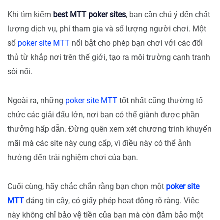
Khi tìm kiếm
best MTT poker sites
, bạn cần chú ý đến chất
lượng dịch vụ, phí tham gia và số lượng người chơi. Một
số
poker site MTT
nổi bật cho phép bạn chơi với các đối
thủ từ khắp nơi trên thế giới, tạo ra môi trường cạnh tranh
sôi nổi.
Ngoài ra, những
poker site MTT
tốt nhất cũng thường tổ
chức các giải đấu lớn, nơi bạn có thể giành được phần
thưởng hấp dẫn. Đừng quên xem xét chương trình khuyến
mãi mà các site này cung cấp, vì điều này có thể ảnh
hưởng đến trải nghiệm chơi của bạn.
Cuối cùng, hãy chắc chắn rằng bạn chọn một
poker site
MTT
đáng tin cậy, có giấy phép hoạt động rõ ràng. Việc
này không chỉ bảo vệ tiền của bạn mà còn đảm bảo một