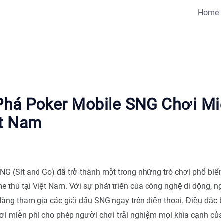
Home
há Poker Mobile SNG Chơi Mi
ệt Nam
NG (Sit and Go) đã trở thành một trong những trò chơi phổ biế
 thủ tại Việt Nam. Với sự phát triển của công nghệ di động, n
dàng tham gia các giải đấu SNG ngay trên điện thoại. Điều đặc 
ơi miễn phí cho phép người chơi trải nghiệm mọi khía cạnh củ