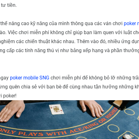
tư tiền.
 thể nâng cao kỹ năng của mình thông qua các ván chơi
poker 
ào. Việc chơi miễn phí không chỉ giúp bạn làm quen với luật ch
 nghiệm các chiến thuật khác nhau. Thêm vào đó, nhiều ứng d
ng cấp các tính năng thú vị như bảng xếp hạng và phần thưởng
ngay
poker mobile SNG
chơi miễn phí để không bỏ lỡ những trải
Đừng quên chia sẻ với bạn bè để cùng nhau tận hưởng những k
i poker!