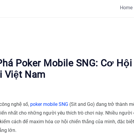
Home
há Poker Mobile SNG: Cơ Hội
i Việt Nam
 công nghệ số,
poker mobile SNG
(Sit and Go) đang trở thành m
iến nhất cho những người yêu thích trò chơi này. Nhiều người c
iếm cách để maxim hóa cơ hội chiến thắng của mình, đặc biệt
ắng lớn.