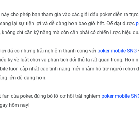
 này cho phép bạn tham gia vào các giải đấu poker diễn ra trực 
 mang lại sự tiện lợi và dễ dàng hơn bao giờ hết. Để đạt được
p
, không chỉ cần kỹ năng mà còn cần phải có chiến lược hiệu qu
hơi đã có những trải nghiệm thành công với
poker mobile SNG
iểu kỹ về luật chơi và phân tích đối thủ là rất quan trọng. Hơn 
bile luôn cập nhật các tính năng mới nhằm hỗ trợ người chơi
ắng lớn dễ dàng hơn.
 fan của poker, đừng bỏ lỡ cơ hội trải nghiệm
poker mobile SN
ngay hôm nay!